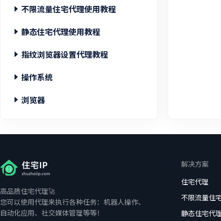
不限流量住宅代理使用教程
不限流量住宅代理账密提取/API 提取
静态住宅代理使用教程
什么是不限流量住宅代理？
静态住宅代理账密提取
指纹浏览器设置代理教程
什么是静态住宅代理？
MoreLogin
操作系统
Dolphin Anty
在Mac中配置住宅代理
浏览器
AdsPower
在Windows中配置住宅代理
在Opera浏览器中配置住宅代理
Bitbrowser
在微软浏览器中配置住宅代理
解决方案
在谷歌浏览器中配置住宅代理
住宅代理
高品质住宅代理🚀
不限流量住
您可以使用代理来执行各种任务：机器人操作、
自动化应用、社交媒体管理等等！
静态住宅代