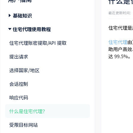
什么是
最近更新时间：202
基础知识
住宅代理是
注册登录/找回密码/修改密码 教程
住宅代理使用教程
住宅代理
由
购买住宅代理教程
住宅代理账密提取/API 提取
助用户高效、
达
99.5%
。
购买静态住宅代理教程
提出请求
购买不限流量住宅代理教程
选择国家/地区
认证账号添加教程
会话控制
添加白名单教程
响应代码
什么是住宅代理？
受限目标网站