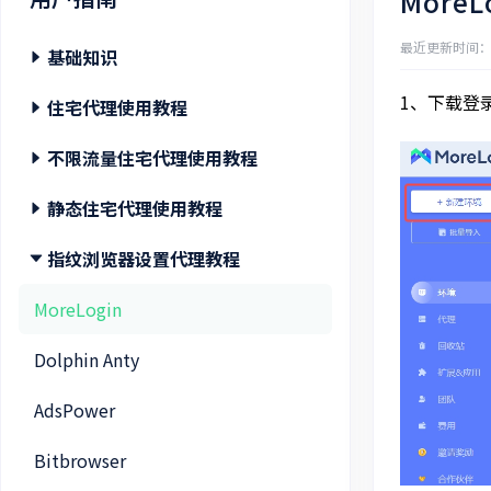
MoreL
最近更新时间：202
基础知识
1、下载登录
注册登录/找回密码/修改密码 教程
住宅代理使用教程
购买住宅代理教程
住宅代理账密提取/API 提取
不限流量住宅代理使用教程
购买静态住宅代理教程
提出请求
不限流量住宅代理账密提取/API 提取
静态住宅代理使用教程
购买不限流量住宅代理教程
选择国家/地区
什么是不限流量住宅代理？
静态住宅代理账密提取
指纹浏览器设置代理教程
认证账号添加教程
会话控制
什么是静态住宅代理？
MoreLogin
添加白名单教程
响应代码
Dolphin Anty
什么是住宅代理？
AdsPower
受限目标网站
Bitbrowser