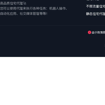
高品质住宅代理🚀
不限流量住
您可以使用代理来执行各种任务：机器人操作、
自动化应用、社交媒体管理等等！
静态住宅代
由于政策