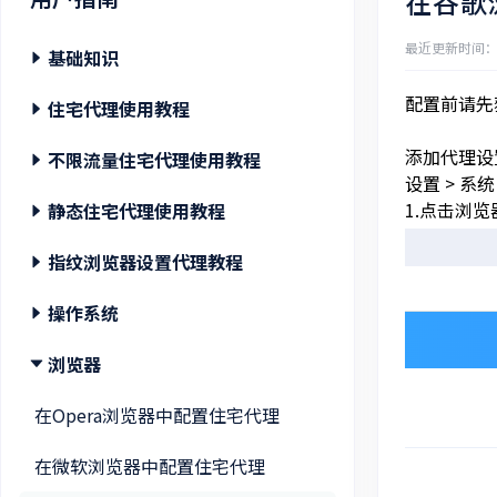
在谷歌
最近更新时间：202
基础知识
配置前请先
注册登录/找回密码/修改密码 教程
住宅代理使用教程
添加代理设
购买住宅代理教程
住宅代理账密提取/API 提取
不限流量住宅代理使用教程
设置 > 系
1.点击浏
购买静态住宅代理教程
提出请求
不限流量住宅代理账密提取/API 提取
静态住宅代理使用教程
购买不限流量住宅代理教程
选择国家/地区
什么是不限流量住宅代理？
静态住宅代理账密提取
指纹浏览器设置代理教程
认证账号添加教程
会话控制
什么是静态住宅代理？
MoreLogin
操作系统
添加白名单教程
响应代码
Dolphin Anty
在Mac中配置住宅代理
浏览器
什么是住宅代理？
AdsPower
在Windows中配置住宅代理
在Opera浏览器中配置住宅代理
受限目标网站
Bitbrowser
在微软浏览器中配置住宅代理