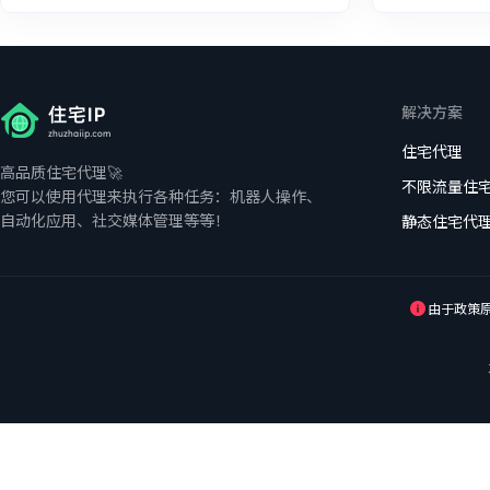
AdsPower
在Windows中配置住宅代理
在Opera浏览器中配置住宅代理
Bitbrowser
在微软浏览器中配置住宅代理
解决方案
在谷歌浏览器中配置住宅代理
住宅代理
高品质住宅代理🚀
不限流量住
您可以使用代理来执行各种任务：机器人操作、
自动化应用、社交媒体管理等等！
静态住宅代
由于政策