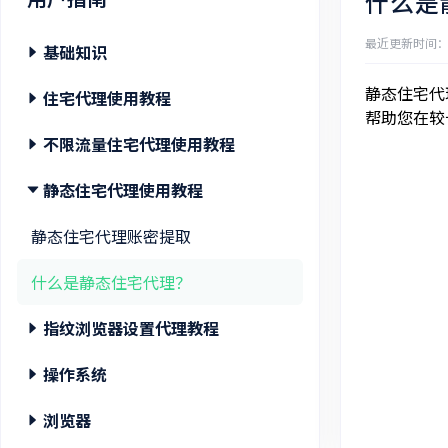
什么是
最近更新时间：202
基础知识
静态住宅代
注册登录/找回密码/修改密码 教程
住宅代理使用教程
帮助您在较
购买住宅代理教程
住宅代理账密提取/API 提取
不限流量住宅代理使用教程
购买静态住宅代理教程
提出请求
不限流量住宅代理账密提取/API 提取
静态住宅代理使用教程
购买不限流量住宅代理教程
选择国家/地区
什么是不限流量住宅代理？
静态住宅代理账密提取
认证账号添加教程
会话控制
什么是静态住宅代理？
添加白名单教程
响应代码
指纹浏览器设置代理教程
什么是住宅代理？
MoreLogin
操作系统
受限目标网站
Dolphin Anty
在Mac中配置住宅代理
浏览器